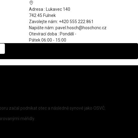
Adresa :
Lukavec 140
742 45 Fulnek
Zavolejte nám:
+420 555 222 861
Napište nám:
pavel.hosch@hoschcnc.cz
Otevírací doba :
Pondělí -
Pátek 06:00 - 15:00
oboru začal podnikat otec a následně synové jako OSVČ.
brovanými měřidly.