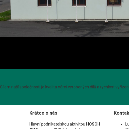
Cílem naší společnosti je kvalita námi vyrobených dílů a rychlost vyřízen
Krátce o nás
Kontak
Hlavní podnikatelskou aktivitou
HOSCH
L