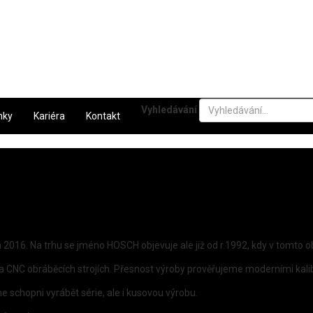
Vyhledávání
nky
Kariéra
Kontakt
a 2016. Na trhu se jméno HOSCH objevuje ale již od r.1992, kdy v tomto 
 CNC obráběcích strojích. Přesnost výroby prověřujeme moderními kali
 schopni vyrábět série, ale i kusovou výrobu.