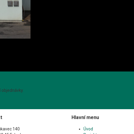
í objednávky.
t
Hlavní menu
ukavec 140
Úvod