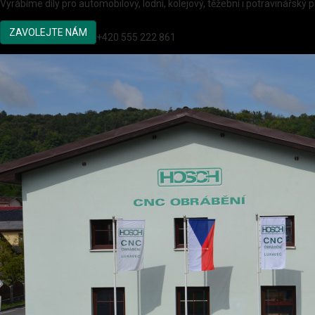
Vyrábíme díly pro automobilový, lodní, kolejový, těžební i potravinářský 
ZAVOLEJTE NÁM
+420 555 222 861