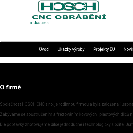
industries
Úvod
Ukázky výroby
Projekty EU
Novi
O firmě
Společnost
HOSCH CNC s.r.o.
je rodinnou firmou a byla založena 1.srpn
Zabýváme se soustružením a frézováním kovových i plastových dílců na
Dle poptávky zhotovujeme dílce jednoduché i technologicky složité. Jsme